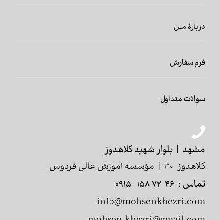
دربارۀ مـن
فرم سفارش
سوالات متداول
مشهد | بلوار شهید کلاهدوز
کلاهدوز 30 | مؤسسه آموزش عالی فردوس
تماس : 46 72 158 0915
info@mohsenkhezri.com
mohsen.khezri@gmail.com